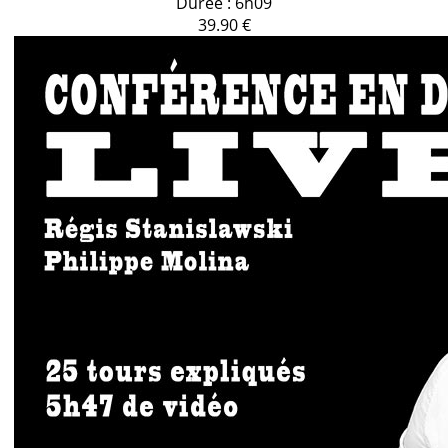
Durée : 6h09
39.90 €